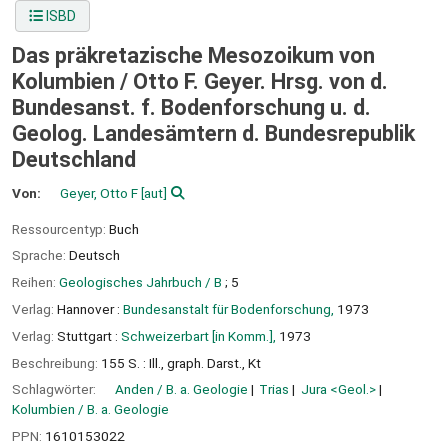
ISBD
Das präkretazische Mesozoikum von
Kolumbien /
Otto F. Geyer. Hrsg. von d.
Bundesanst. f. Bodenforschung u. d.
Geolog. Landesämtern d. Bundesrepublik
Deutschland
Von:
Geyer, Otto F
[aut]
Ressourcentyp:
Buch
Sprache:
Deutsch
Reihen:
Geologisches Jahrbuch / B
; 5
Verlag:
Hannover :
Bundesanstalt für Bodenforschung,
1973
Verlag:
Stuttgart :
Schweizerbart [in Komm.],
1973
Beschreibung:
155 S. : Ill., graph. Darst., Kt
Schlagwörter:
Anden / B. a. Geologie
Trias
Jura <Geol.>
Kolumbien / B. a. Geologie
PPN:
1610153022