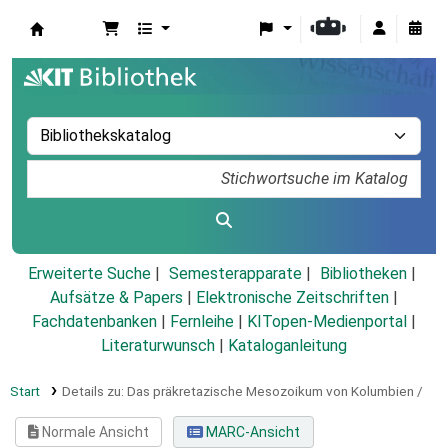
Koha
Erweiterte Suche
Semesterapparate
Bibliotheken
Aufsätze & Papers
|
Elektronische Zeitschriften
|
Fachdatenbanken
|
Fernleihe
|
KITopen-Medienportal
|
Literaturwunsch
|
Kataloganleitung
Start
Details zu:
Das präkretazische Mesozoikum von Kolumbien /
Normale Ansicht
MARC-Ansicht