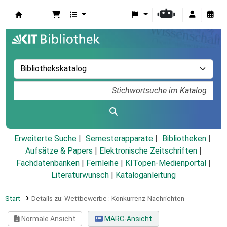
Koha
Erweiterte Suche
Semesterapparate
Bibliotheken
Aufsätze & Papers
|
Elektronische Zeitschriften
|
Fachdatenbanken
|
Fernleihe
|
KITopen-Medienportal
|
Literaturwunsch
|
Kataloganleitung
Start
Details zu:
Wettbewerbe :
Konkurrenz-Nachrichten
Normale Ansicht
MARC-Ansicht