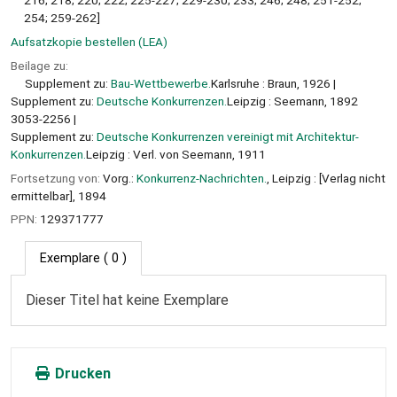
216; 218; 220; 222; 225-227; 229-230; 233; 246; 248; 251-252;
254; 259-262]
Aufsatzkopie bestellen (LEA)
Beilage zu:
Supplement zu:
Bau-Wettbewerbe.
Karlsruhe : Braun, 1926
Supplement zu:
Deutsche Konkurrenzen.
Leipzig : Seemann, 1892
3053-2256
Supplement zu:
Deutsche Konkurrenzen vereinigt mit Architektur-
Konkurrenzen.
Leipzig : Verl. von Seemann, 1911
Fortsetzung von:
Vorg.:
Konkurrenz-Nachrichten.
, Leipzig : [Verlag nicht
ermittelbar], 1894
PPN:
129371777
Exemplare
( 0 )
Dieser Titel hat keine Exemplare
Drucken