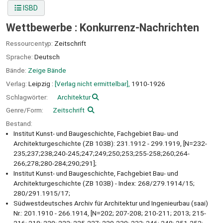
ISBD
Wettbewerbe : Konkurrenz-Nachrichten
Ressourcentyp:
Zeitschrift
Sprache:
Deutsch
Bände:
Zeige Bände
Verlag:
Leipzig :
[Verlag nicht ermittelbar],
1910-1926
Schlagwörter:
Architektur
Genre/Form:
Zeitschrift
Bestand:
Institut Kunst- und Baugeschichte, Fachgebiet Bau- und
Architekturgeschichte (ZB 103B): 231.1912 - 299.1919, [N=232-
235;237;238;240-245;247;249;250;253;255-258;260;264-
266;278;280-284;290;291];
Institut Kunst- und Baugeschichte, Fachgebiet Bau- und
Architekturgeschichte (ZB 103B) - Index: 268/279.1914/15;
280/291.1915/17;
Südwestdeutsches Archiv für Architektur und Ingenieurbau (saai)
Nr.: 201.1910 - 266.1914, [N=202; 207-208; 210-211; 2013; 215-