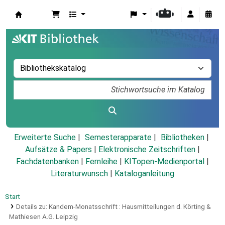
Koha
Erweiterte Suche
Semesterapparate
Bibliotheken
Aufsätze & Papers
|
Elektronische Zeitschriften
|
Fachdatenbanken
|
Fernleihe
|
KITopen-Medienportal
|
Literaturwunsch
|
Kataloganleitung
Start
Details zu:
Kandem-Monatsschrift :
Hausmitteilungen d. Körting &
Mathiesen A.G. Leipzig