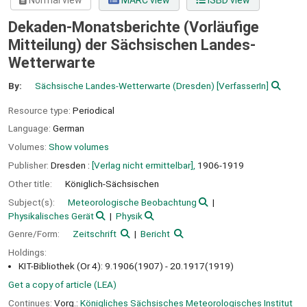
Normal view
MARC view
ISBD view
Dekaden-Monatsberichte (Vorläufige
Mitteilung) der Sächsischen Landes-
Wetterwarte
By:
Sächsische Landes-Wetterwarte (Dresden)
[VerfasserIn]
Resource type:
Periodical
Language:
German
Volumes:
Show volumes
Publisher:
Dresden :
[Verlag nicht ermittelbar],
1906-1919
Other title:
Königlich-Sächsischen
Subject(s):
Meteorologische Beobachtung
Physikalisches Gerät
Physik
Genre/Form:
Zeitschrift
Bericht
Holdings:
KIT-Bibliothek (Or 4): 9.1906(1907) - 20.1917(1919)
Get a copy of article (LEA)
Continues:
Vorg.:
Königliches Sächsisches Meteorologisches Institut