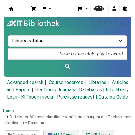
Koha online
Advanced search
Course reserves
Libraries
Articles
and Papers
|
Electronic Journals
|
Databases
|
Interlibrary
Loan
|
KITopen media
|
Purchase request |
Catalog Guide
Home
Details for:
Wissenschaftliche Veröffentlichungen der Technischen
Hochschule Darmstadt