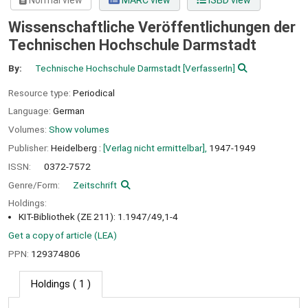
Normal view
MARC view
ISBD view
Wissenschaftliche Veröffentlichungen der
Technischen Hochschule Darmstadt
By:
Technische Hochschule Darmstadt
[VerfasserIn]
Resource type:
Periodical
Language:
German
Volumes:
Show volumes
Publisher:
Heidelberg :
[Verlag nicht ermittelbar],
1947-1949
ISSN:
0372-7572
Genre/Form:
Zeitschrift
Holdings:
KIT-Bibliothek (ZE 211): 1.1947/49,1-4
Get a copy of article (LEA)
PPN:
129374806
Holdings
( 1 )