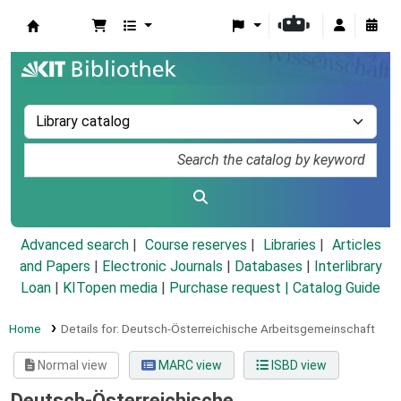
Koha online
Advanced search
Course reserves
Libraries
Articles
and Papers
|
Electronic Journals
|
Databases
|
Interlibrary
Loan
|
KITopen media
|
Purchase request |
Catalog Guide
Home
Details for:
Deutsch-Österreichische Arbeitsgemeinschaft
Normal view
MARC view
ISBD view
Deutsch-Österreichische