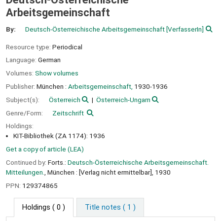
Arbeitsgemeinschaft
By:
Deutsch-Österreichische Arbeitsgemeinschaft
[VerfasserIn]
Resource type:
Periodical
Language:
German
Volumes:
Show volumes
Publisher:
München :
Arbeitsgemeinschaft,
1930-1936
Subject(s):
Österreich
Österreich-Ungarn
Genre/Form:
Zeitschrift
Holdings:
KIT-Bibliothek (ZA 1174): 1936
Get a copy of article (LEA)
Continued by:
Forts.:
Deutsch-Österreichische Arbeitsgemeinschaft.
Mitteilungen.
, München : [Verlag nicht ermittelbar], 1930
PPN:
129374865
Holdings
( 0 )
Title notes ( 1 )