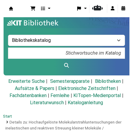
Koha
Erweiterte Suche
Semesterapparate
Bibliotheken
Aufsätze & Papers
|
Elektronische Zeitschriften
|
Fachdatenbanken
|
Fernleihe
|
KITopen-Medienportal
|
Literaturwunsch
|
Kataloganleitung
Start
Details zu:
Hochaufgelöste Molekularstrahluntersuchungen der
inelastischen und reaktiven Streuung kleiner Moleküle /