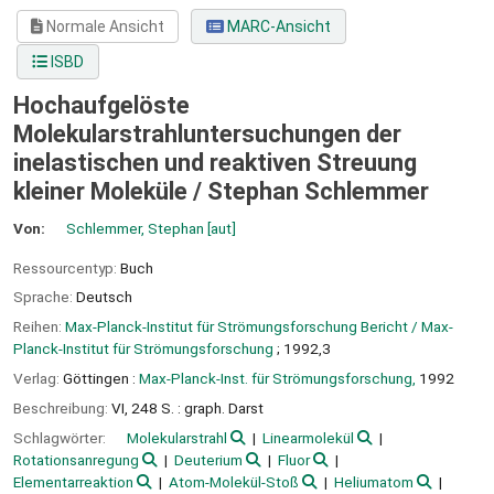
Normale Ansicht
MARC-Ansicht
ISBD
Hochaufgelöste
Molekularstrahluntersuchungen der
inelastischen und reaktiven Streuung
kleiner Moleküle /
Stephan Schlemmer
Von:
Schlemmer, Stephan
[aut]
Ressourcentyp:
Buch
Sprache:
Deutsch
Reihen:
Max-Planck-Institut für Strömungsforschung Bericht / Max-
Planck-Institut für Strömungsforschung
; 1992,3
Verlag:
Göttingen :
Max-Planck-Inst. für Strömungsforschung,
1992
Beschreibung:
VI, 248 S. : graph. Darst
Schlagwörter:
Molekularstrahl
Linearmolekül
Rotationsanregung
Deuterium
Fluor
Elementarreaktion
Atom-Molekül-Stoß
Heliumatom