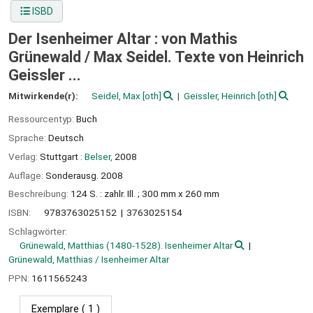
ISBD
Der Isenheimer Altar : von Mathis
Grünewald /
Max Seidel. Texte von Heinrich
Geissler ...
Mitwirkende(r):
Seidel, Max
[oth]
Geissler, Heinrich
[oth]
Ressourcentyp:
Buch
Sprache:
Deutsch
Verlag:
Stuttgart :
Belser,
2008
Auflage:
Sonderausg. 2008
Beschreibung:
124 S. : zahlr. Ill. ; 300 mm x 260 mm
ISBN:
9783763025152
3763025154
Schlagwörter:
Grünewald, Matthias (1480-1528). Isenheimer Altar
Grünewald, Matthias / Isenheimer Altar
PPN:
1611565243
Exemplare
( 1 )