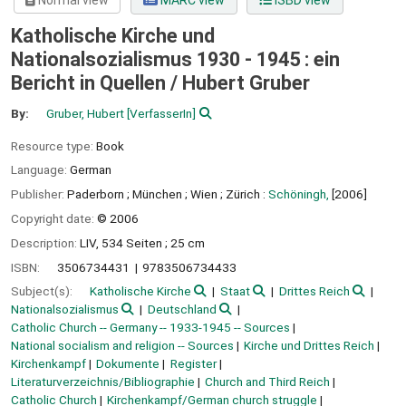
Normal view
MARC view
ISBD view
Katholische Kirche und
Nationalsozialismus 1930 - 1945 : ein
Bericht in Quellen /
Hubert Gruber
By:
Gruber, Hubert
[VerfasserIn]
Resource type:
Book
Language:
German
Publisher:
Paderborn ;
München ;
Wien ;
Zürich :
Schöningh,
[2006]
Copyright date:
© 2006
Description:
LIV, 534 Seiten ; 25 cm
ISBN:
3506734431
9783506734433
Subject(s):
Katholische Kirche
Staat
Drittes Reich
Nationalsozialismus
Deutschland
Catholic Church -- Germany -- 1933-1945 -- Sources
National socialism and religion -- Sources
Kirche und Drittes Reich
Kirchenkampf
Dokumente
Register
Literaturverzeichnis/Bibliographie
Church and Third Reich
Catholic Church
Kirchenkampf/German church struggle