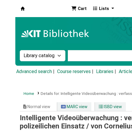
Cart
Lists
Koha online
Search the catalog by:
Search the catalog by k
Advanced search
Course reserves
Libraries
Articl
Home
Details for:
Intelligente Videoüberwachung :
verfass
Normal view
MARC view
ISBD view
Intelligente Videoüberwachung : v
polizeilichen Einsatz /
von Corneliu