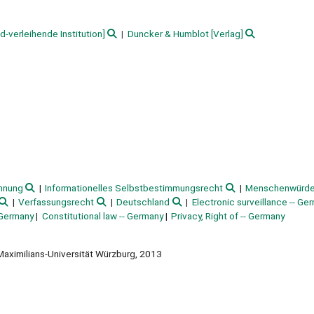
d-verleihende Institution]
Duncker & Humblot
[Verlag]
nnung
Informationelles Selbstbestimmungsrecht
Menschenwürd
Verfassungsrecht
Deutschland
Electronic surveillance -- Ge
 Germany
Constitutional law -- Germany
Privacy, Right of -- Germany
s-Maximilians-Universität Würzburg, 2013