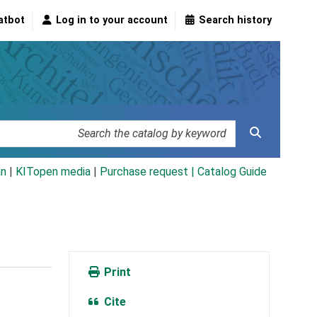
atbot
Log in to your account
Search history
an
|
KITopen media
|
Purchase request |
Catalog Guide
Print
Cite