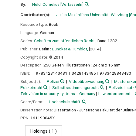
By:
Held, Cornelius
[VerfasserIn]
Contributor(s):
Julius-Maximilians-Universität Würzburg
[Gra
Resource type:
Book
Language:
German
Series:
Schriften zum öffentlichen Recht
; Band 1282
Publisher:
Berlin :
Duncker & Humblot,
[2014]
Copyright date:
© 2014
Description:
250 Seiten : Illustrationen ; 24 cm x 16 mm
ISBN:
9783428143481
3428143485
9783428843480
Subject(s):
Polizei
Videoüberwachung
Mustererke
Polizeirecht
Selbstbestimmungsrecht
Polizeieinsatz
Television in security systems -- Germany
Law enforcement --
Genre/Form:
Hochschulschrift
Dissertation note:
Dissertation - Juristische Fakultät der Juliu
PPN:
161190045X
Holdings
( 1 )