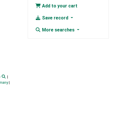
Add to your cart
Save record
More searches
e
rmany