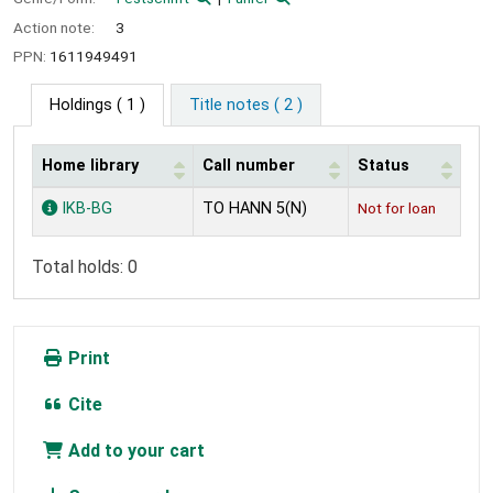
Action note:
3
PPN:
1611949491
Holdings
( 1 )
Title notes ( 2 )
Home library
Call number
Status
Holdings
IKB-BG
TO HANN 5(N)
Not for loan
Total holds: 0
Print
Cite
Add to your cart