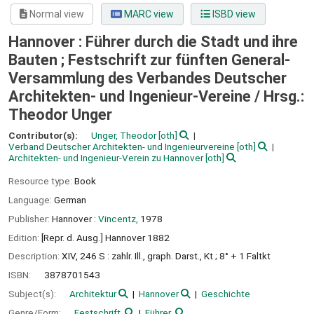
Normal view
MARC view
ISBD view
Hannover : Führer durch die Stadt und ihre
Bauten ; Festschrift zur fünften General-
Versammlung des Verbandes Deutscher
Architekten- und Ingenieur-Vereine /
Hrsg.:
Theodor Unger
Contributor(s):
Unger, Theodor
[oth]
Verband Deutscher Architekten- und Ingenieurvereine
[oth]
Architekten- und Ingenieur-Verein zu Hannover
[oth]
Resource type:
Book
Language:
German
Publisher:
Hannover :
Vincentz,
1978
Edition:
[Repr. d. Ausg.] Hannover 1882
Description:
XIV, 246 S : zahlr. Ill., graph. Darst., Kt ; 8° + 1 Faltkt
ISBN:
3878701543
Subject(s):
Architektur
Hannover
Geschichte
Genre/Form:
Festschrift
Führer