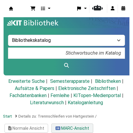
Koha
Erweiterte Suche
Semesterapparate
Bibliotheken
Aufsätze & Papers
|
Elektronische Zeitschriften
|
Fachdatenbanken
|
Fernleihe
|
KITopen-Medienportal
|
Literaturwunsch
|
Kataloganleitung
Start
Details zu:
Trennschleifen von Hartgestein /
Normale Ansicht
MARC-Ansicht