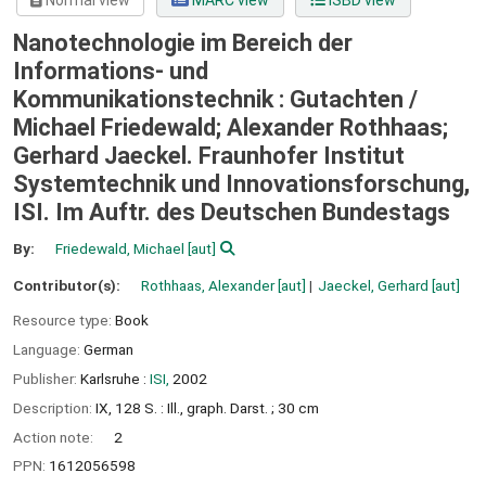
Normal view
MARC view
ISBD view
Nanotechnologie im Bereich der
Informations- und
Kommunikationstechnik : Gutachten /
Michael Friedewald; Alexander Rothhaas;
Gerhard Jaeckel. Fraunhofer Institut
Systemtechnik und Innovationsforschung,
ISI. Im Auftr. des Deutschen Bundestags
By:
Friedewald, Michael
[aut]
Contributor(s):
Rothhaas, Alexander
[aut]
Jaeckel, Gerhard
[aut]
Resource type:
Book
Language:
German
Publisher:
Karlsruhe :
ISI,
2002
Description:
IX, 128 S. : Ill., graph. Darst. ; 30 cm
Action note:
2
PPN:
1612056598