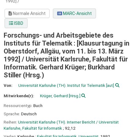
1992] /
Normale Ansicht
MARC-Ansicht
ISBD
Forschungs- und Arbeitsgebiete des
Instituts für Telematik : [Klausurtagung in
Oberstdorf, Allgäu, vom 11. bis 13. März
1992] /
Universität Karlsruhe, Fakultät für
Informatik. Gerhard Krüger; Burkhard
Stiller (Hrsg.)
Von:
Universität Karlsruhe (TH). Institut für Telematik
[aut]
Mitwirkende(r):
Krüger, Gerhard
[Hrsg.]
Ressourcentyp:
Buch
Sprache:
Deutsch
Reihen:
Universität Karlsruhe (TH). Interner Bericht / Universität
Karlsruhe, Fakultät für Informatik
; 92,12
Verlag:
Karlsruhe :
Fakultät für Informatik, Universität,
1992