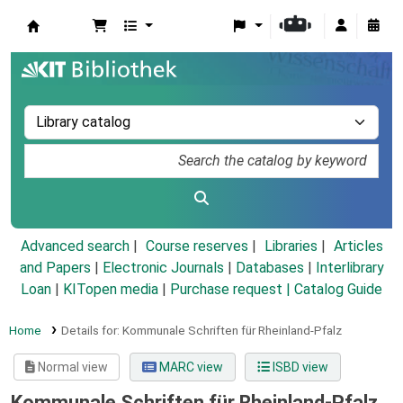
Koha online
Advanced search
Course reserves
Libraries
Articles
and Papers
|
Electronic Journals
|
Databases
|
Interlibrary
Loan
|
KITopen media
|
Purchase request |
Catalog Guide
Home
Details for:
Kommunale Schriften für Rheinland-Pfalz
Normal view
MARC view
ISBD view
Kommunale Schriften für Rheinland-Pfalz