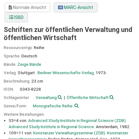
Normale Ansicht
MARC-Ansicht
ISBD
Schriften zur öffentlichen Verwaltung und
öffentlichen Wirtschaft
Ressourcentyp:
Reihe
Sprache:
Deutsch
Bände:
Zeige Bände
Verlag:
Stuttgart :
Berliner Wissenschafts-Verlag,
1973-
Beschreibung:
23 cm
ISSN:
0343-8228
Schlagwörter:
Verwaltung
Öffentliche Wirtschaft
Genre/Form:
Monografische Reihe
Weitere Beziehungen:
53=4 von:
Advanced Study Institute in Regional Science (ZDB).
Advanced Study Institute in Regional Science.
Amsterdam, 1982
109=11 von:
Konstanzer Verwaltungsseminar (ZDB). Konstanzer
Verwaltungsseminar.
Baden-Baden : Nomos-Verl.-Ges., 1974