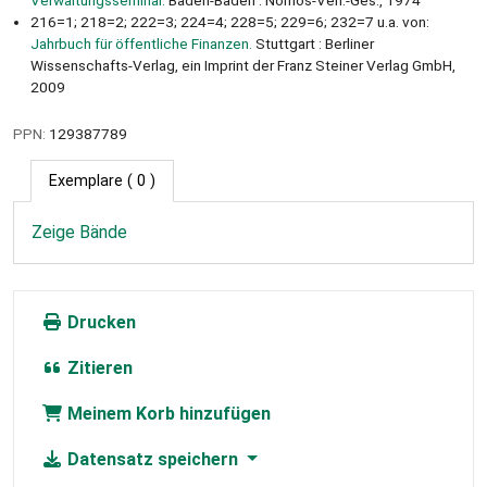
216=1; 218=2; 222=3; 224=4; 228=5; 229=6; 232=7 u.a. von:
Jahrbuch für öffentliche Finanzen.
Stuttgart : Berliner
Wissenschafts-Verlag, ein Imprint der Franz Steiner Verlag GmbH,
2009
PPN:
129387789
Exemplare
( 0 )
Zeige Bände
Drucken
Zitieren
Meinem Korb hinzufügen
Datensatz speichern