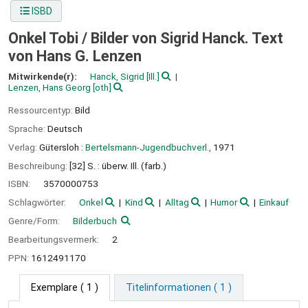
ISBD
Onkel Tobi /
Bilder von Sigrid Hanck. Text
von Hans G. Lenzen
Mitwirkende(r):
Hanck, Sigrid
[Ill.]
Lenzen, Hans Georg
[oth]
Ressourcentyp:
Bild
Sprache:
Deutsch
Verlag:
Gütersloh :
Bertelsmann-Jugendbuchverl.,
1971
Beschreibung:
[32] S. : überw. Ill. (farb.)
ISBN:
3570000753
Schlagwörter:
Onkel
Kind
Alltag
Humor
Einkauf
Genre/Form:
Bilderbuch
Bearbeitungsvermerk:
2
PPN:
1612491170
Exemplare
( 1 )
Titelinformationen ( 1 )