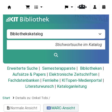
Koha
Erweiterte Suche
Semesterapparate
Bibliotheken
Aufsätze & Papers
|
Elektronische Zeitschriften
|
Fachdatenbanken
|
Fernleihe
|
KITopen-Medienportal
|
Literaturwunsch
|
Kataloganleitung
Start
Details zu:
Onkel Tobi /
Normale Ansicht
MARC-Ansicht