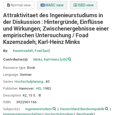
Normal view
MARC view
ISBD view
Attraktivitaet des Ingenieurstudiums in
der Diskussion : Hintergründe, Einflüsse
und Wirkungen; Zwischenergebnisse einer
empirischen Untersuchung /
Foad
Kazemzadeh; Karl-Heinz Minks
By:
Kazemzadeh, Foad
[aut]
Contributor(s):
Minks, Karl-Heinz
[oth]
Resource type:
Book
Language:
German
Series:
Hochschulplanung
; 40
Publisher:
Hannover :
HIS,
1982
Description:
42, 15 S. : Ill
ISBN:
3922901166
Subject(s):
Ingenieurstudium
Deutschland Bundesrepublik
Ingenieurwissenschaften
Hochschulstudium
Berufswahl