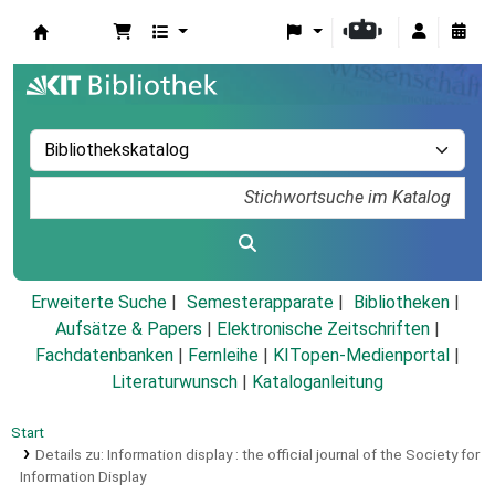
Koha
Erweiterte Suche
Semesterapparate
Bibliotheken
Aufsätze & Papers
|
Elektronische Zeitschriften
|
Fachdatenbanken
|
Fernleihe
|
KITopen-Medienportal
|
Literaturwunsch
|
Kataloganleitung
Start
Details zu:
Information display :
the official journal of the Society for
Information Display