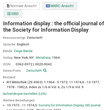
Normale Ansicht
MARC-Ansicht
ISBD
Information display : the official journal of
the Society for Information Display
Ressourcentyp:
Zeitschrift
Sprache:
Englisch
Bände:
Zeige Bände
Verlag:
New York, NY :
MetaData,
1964-
ISSN:
0362-0972
0020-0042
Genre/Form:
Zeitschrift
Bestand:
KIT-Bibliothek (ZE 4963): 1.1964 - 9.1972; 11.1974,6 - 13.1977;
1978 - 1982,6, Index zu 1/6 in Vol. 6; Zu 1/9 in Vol. 9
Aufsatzkopie bestellen (LEA)
Weitere Beziehungen:
10.1973 - 11.1974,5:
Society for Information Display. SID journal.
Los Angeles, Calif. : Blackwent, 1973