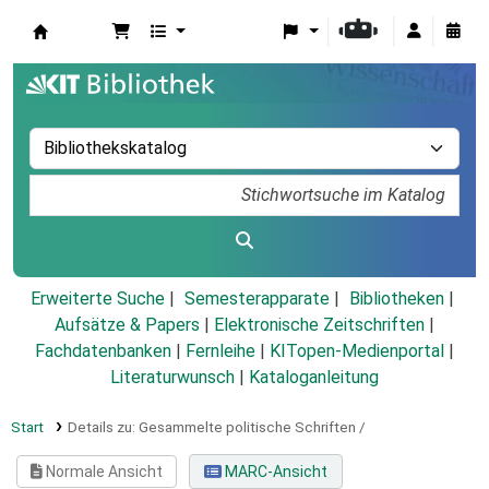
Koha
Erweiterte Suche
Semesterapparate
Bibliotheken
Aufsätze & Papers
|
Elektronische Zeitschriften
|
Fachdatenbanken
|
Fernleihe
|
KITopen-Medienportal
|
Literaturwunsch
|
Kataloganleitung
Start
Details zu:
Gesammelte politische Schriften /
Normale Ansicht
MARC-Ansicht