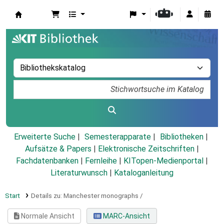
Koha
Erweiterte Suche
Semesterapparate
Bibliotheken
Aufsätze & Papers
|
Elektronische Zeitschriften
|
Fachdatenbanken
|
Fernleihe
|
KITopen-Medienportal
|
Literaturwunsch
|
Kataloganleitung
Start
Details zu:
Manchester monographs /
Normale Ansicht
MARC-Ansicht