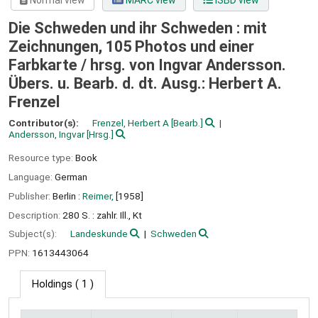
Normal view
MARC view
ISBD view
Die Schweden und ihr Schweden : mit
Zeichnungen, 105 Photos und einer
Farbkarte /
hrsg. von Ingvar Andersson.
Übers. u. Bearb. d. dt. Ausg.: Herbert A.
Frenzel
Contributor(s):
Frenzel, Herbert A
[Bearb.]
Andersson, Ingvar
[Hrsg.]
Resource type:
Book
Language:
German
Publisher:
Berlin :
Reimer,
[1958]
Description:
280 S. : zahlr. Ill., Kt
Subject(s):
Landeskunde
Schweden
PPN:
1613443064
Holdings
( 1 )