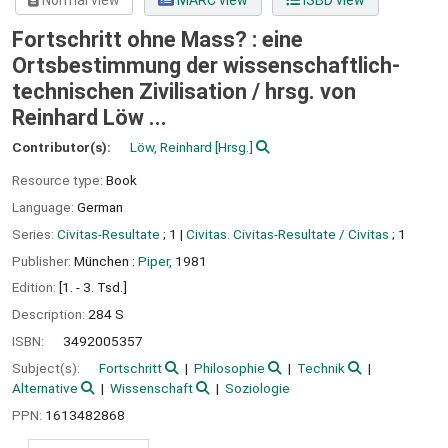
Normal view
MARC view
ISBD view
Fortschritt ohne Mass? : eine
Ortsbestimmung der wissenschaftlich-
technischen Zivilisation /
hrsg. von
Reinhard Löw ...
Contributor(s):
Löw, Reinhard
[Hrsg.]
Resource type:
Book
Language:
German
Series:
Civitas-Resultate
; 1
|
Civitas. Civitas-Resultate / Civitas
; 1
Publisher:
München :
Piper,
1981
Edition:
[1. - 3. Tsd.]
Description:
284 S
ISBN:
3492005357
Subject(s):
Fortschritt
Philosophie
Technik
Alternative
Wissenschaft
Soziologie
PPN:
1613482868