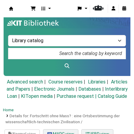
Koha online
Advanced search
Course reserves
Libraries
Articles
and Papers
|
Electronic Journals
|
Databases
|
Interlibrary
Loan
|
KITopen media
|
Purchase request |
Catalog Guide
Home
Details for:
Fortschritt ohne Mass? :
eine Ortsbestimmung der
wissenschaftlich-technischen Zivilisation /