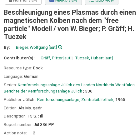
Normal view
MARC view
ISBD view
Beschleunigung eines Plasmas durch einen
magnetischen Kolben nach dem "free
particle" Modell /
von W. Bieger; P. Gräff; H.
Tuczek
By:
Bieger, Wolfgang
[aut]
Contributor(s):
Gräff, Pitter
[aut]
Tuczek, Hubert
[aut]
Resource type:
Book
Language:
German
Series:
Kernforschungsanlage Jülich des Landes Nordrhein-Westfalen.
Berichte der Kernforschungsanlage Jülich
; 336
Publisher:
Jülich :
Kernforschungsanlage, Zentralbibliothek,
1965
Edition:
Als Ms. gedr
Description:
15 S. : Ill
Report number:
Jül 336 PP
Action note:
2