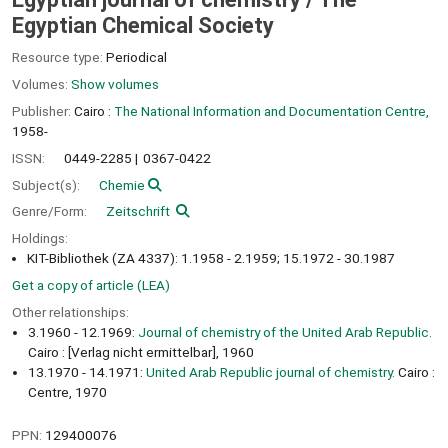
Egyptian Chemical Society
Resource type:
Periodical
Volumes:
Show volumes
Publisher:
Cairo :
The National Information and Documentation Centre,
1958-
ISSN:
0449-2285
0367-0422
Subject(s):
Chemie
Genre/Form:
Zeitschrift
Holdings:
KIT-Bibliothek (ZA 4337): 1.1958 - 2.1959; 15.1972 - 30.1987
Get a copy of article (LEA)
Other relationships:
3.1960 - 12.1969:
Journal of chemistry of the United Arab Republic.
Cairo : [Verlag nicht ermittelbar], 1960
13.1970 - 14.1971:
United Arab Republic journal of chemistry.
Cairo :
Centre, 1970
PPN:
129400076