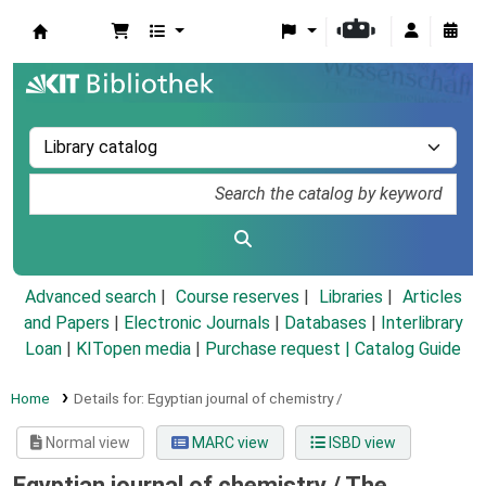
Koha online
Advanced search
Course reserves
Libraries
Articles
and Papers
|
Electronic Journals
|
Databases
|
Interlibrary
Loan
|
KITopen media
|
Purchase request |
Catalog Guide
Home
Details for:
Egyptian journal of chemistry /
Normal view
MARC view
ISBD view
Egyptian journal of chemistry /
The