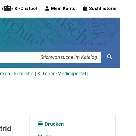
KI-Chatbot
Mein Konto
Suchhistorie
nken
|
Fernleihe
|
KITopen-Medienportal
|
Drucken
trid