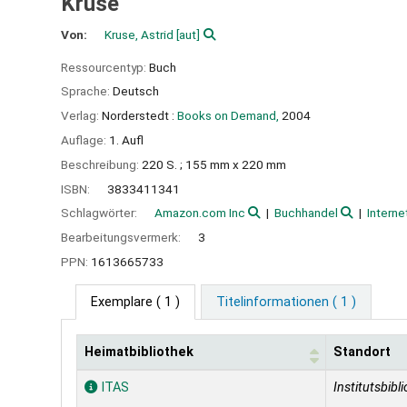
Kruse
Von:
Kruse, Astrid
[aut]
Ressourcentyp:
Buch
Sprache:
Deutsch
Verlag:
Norderstedt :
Books on Demand,
2004
Auflage:
1. Aufl
Beschreibung:
220 S. ; 155 mm x 220 mm
ISBN:
3833411341
Schlagwörter:
Amazon.com Inc
Buchhandel
Interne
Bearbeitungsvermerk:
3
PPN:
1613665733
Exemplare
( 1 )
Titelinformationen ( 1 )
Heimatbibliothek
Standort
Exemplare
ITAS
Institutsbibl