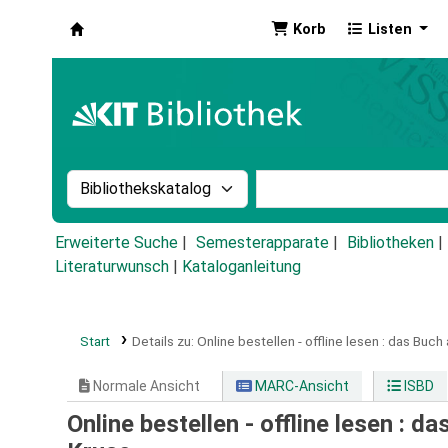
Korb
Listen
Koha
Suche im Katalog nach:
Stichwortsuche im Ka
Erweiterte Suche
Semesterapparate
Bibliotheken
Literaturwunsch
|
Kataloganleitung
Start
Details zu:
Online bestellen - offline lesen :
das Buch a
Normale Ansicht
MARC-Ansicht
ISBD
Online bestellen - offline lesen : d