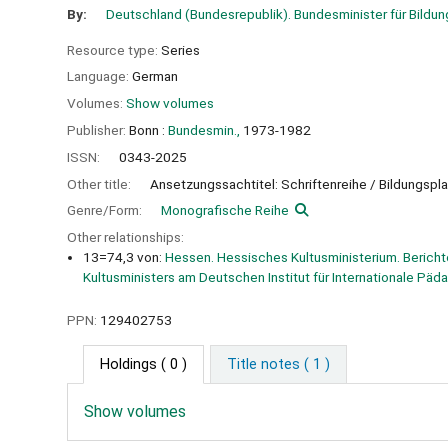
By:
Deutschland (Bundesrepublik). Bundesminister für Bildu
Resource type:
Series
Language:
German
Volumes:
Show volumes
Publisher:
Bonn :
Bundesmin.,
1973-1982
ISSN:
0343-2025
Other title:
Ansetzungssachtitel: Schriftenreihe / Bildungspl
Genre/Form:
Monografische Reihe
Other relationships:
13=74,3 von:
Hessen. Hessisches Kultusministerium. Berich
Kultusministers am Deutschen Institut für Internationale Pä
PPN:
129402753
Holdings
( 0 )
Title notes ( 1 )
Show volumes