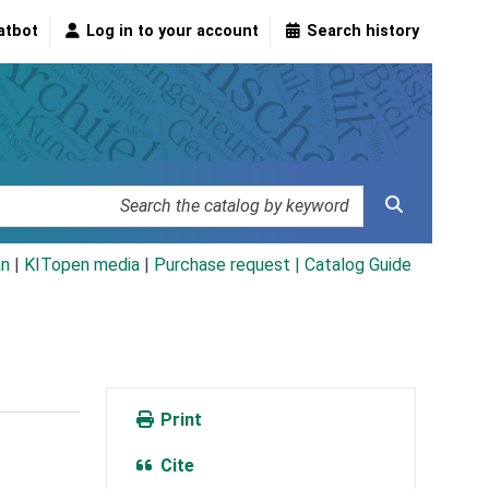
atbot
Log in to your account
Search history
an
|
KITopen media
|
Purchase request |
Catalog Guide
Print
Cite