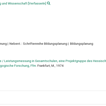
ng und Wissenschaft
[VerfasserIn]
anung
Nebent.:: Schriftenreihe Bildungsplanung
Bildungsplanung
te / Leistungsmessung in Gesamtschulen, eine Projektgruppe des Hessisc
dagogische Forschung, Ffm.
Frankfurt, M., 1974