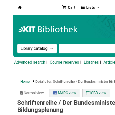
Cart
Lists
Koha online
Search the catalog by:
Search the catalog by k
Advanced search
Course reserves
Libraries
Articl
Home
Details for:
Schriftenreihe / Der Bundesminister für
Normal view
MARC view
ISBD view
Schriftenreihe / Der Bundesministe
Bildungsplanung