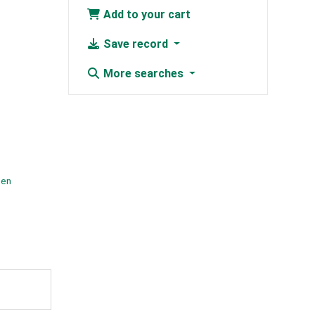
Add to your cart
Save record
More searches
hen