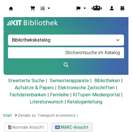
Koha
Erweiterte Suche
Semesterapparate
Bibliotheken
Aufsätze & Papers
|
Elektronische Zeitschriften
|
Fachdatenbanken
|
Fernleihe
|
KITopen-Medienportal
|
Literaturwunsch
|
Kataloganleitung
Start
Details zu:
Transport economics /
Normale Ansicht
MARC-Ansicht