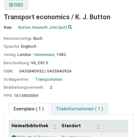
ISBD
Transport economics /
K. J. Button
Von:
Button, Kenneth John
[aut]
Ressourcentyp:
Buch
Sprache:
Englisch
Verlag:
London :
Heinemann,
1982
Beschreibung:
VII, 295 S
ISBN:
0435840932
0435840924
Schlagwörter:
Transportation
Bearbeitungsvermerk:
2
PPN:
1613850069
Exemplare
( 1 )
Titelinformationen ( 1 )
Heimatbibliothek
Standort
Exemplare