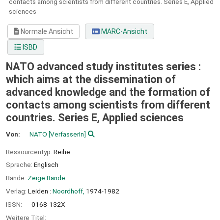
contacts among scientists from different countries.
Series E,
Applied
sciences
Normale Ansicht
MARC-Ansicht
ISBD
NATO advanced study institutes series :
which aims at the dissemination of
advanced knowledge and the formation of
contacts among scientists from different
countries. Series E, Applied sciences
Von:
NATO
[VerfasserIn]
Ressourcentyp:
Reihe
Sprache:
Englisch
Bände:
Zeige Bände
Verlag:
Leiden :
Noordhoff,
1974-1982
ISSN:
0168-132X
Weitere Titel: