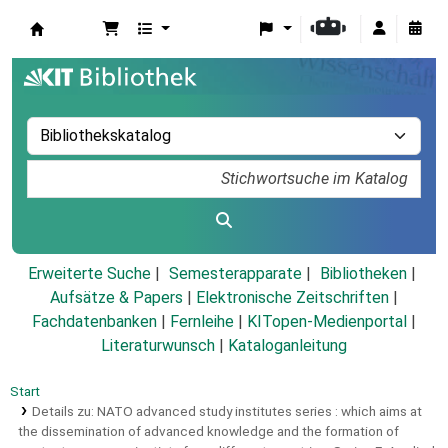
Koha
Erweiterte Suche
Semesterapparate
Bibliotheken
Aufsätze & Papers
|
Elektronische Zeitschriften
|
Fachdatenbanken
|
Fernleihe
|
KITopen-Medienportal
|
Literaturwunsch
|
Kataloganleitung
Start
Details zu:
NATO advanced study institutes series :
which aims at
the dissemination of advanced knowledge and the formation of