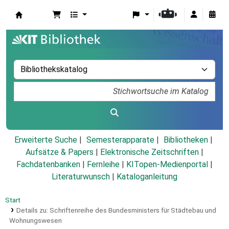
Koha
Erweiterte Suche
Semesterapparate
Bibliotheken
Aufsätze & Papers
|
Elektronische Zeitschriften
|
Fachdatenbanken
|
Fernleihe
|
KITopen-Medienportal
|
Literaturwunsch
|
Kataloganleitung
Start
Details zu:
Schriftenreihe des Bundesministers für Städtebau und
Wohnungswesen