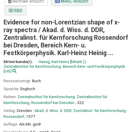
Normale Ansicht
MARC-Ansicht
ISBD
Evidence for non-Lorentzian shape of x-
ray spectra /
Akad. d. Wiss. d. DDR,
Zentralinst. für Kernforschung Rossendorf
bei Dresden, Bereich Kern- u.
Festkörperphysik. Karl-Heinz Heinig ...
Mitwirkende(r):
Heinig, Karl-Heinz
[Mitarb.]
Zentralinstitut für Kernforschung. Bereich Kern- und Festkörperphysik
[oth]
Ressourcentyp:
Buch
Sprache:
Englisch
Reihen:
Zentralinstitut für Kernforschung. Zentralinstitut für
Kernforschung, Rossendorf bei Dresden
; 322
Verlag:
Dresden :
Akad. d. Wiss. d. DDR, Zentralinst. für Kernforschung
Rossendorf,
1977
Auflage:
Als Ms. gedr