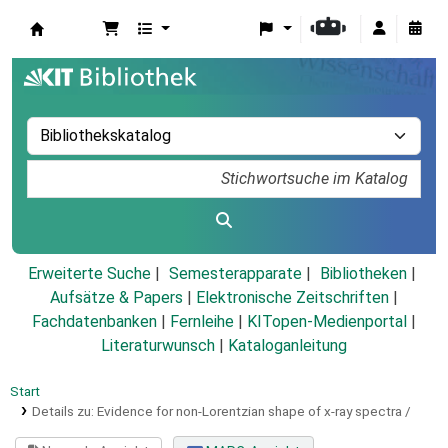
Koha
Erweiterte Suche
Semesterapparate
Bibliotheken
Aufsätze & Papers
|
Elektronische Zeitschriften
|
Fachdatenbanken
|
Fernleihe
|
KITopen-Medienportal
|
Literaturwunsch
|
Kataloganleitung
Start
Details zu:
Evidence for non-Lorentzian shape of x-ray spectra /