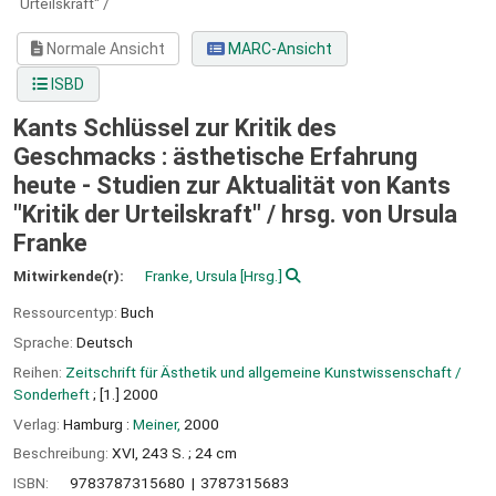
Urteilskraft" /
Normale Ansicht
MARC-Ansicht
ISBD
Kants Schlüssel zur Kritik des
Geschmacks : ästhetische Erfahrung
heute - Studien zur Aktualität von Kants
"Kritik der Urteilskraft" /
hrsg. von Ursula
Franke
Mitwirkende(r):
Franke, Ursula
[Hrsg.]
Ressourcentyp:
Buch
Sprache:
Deutsch
Reihen:
Zeitschrift für Ästhetik und allgemeine Kunstwissenschaft /
Sonderheft
; [1.] 2000
Verlag:
Hamburg :
Meiner,
2000
Beschreibung:
XVI, 243 S. ; 24 cm
ISBN:
9783787315680
3787315683