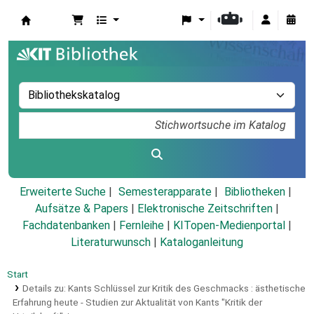
Koha
Erweiterte Suche
Semesterapparate
Bibliotheken
Aufsätze & Papers
|
Elektronische Zeitschriften
|
Fachdatenbanken
|
Fernleihe
|
KITopen-Medienportal
|
Literaturwunsch
|
Kataloganleitung
Start
Details zu:
Kants Schlüssel zur Kritik des Geschmacks :
ästhetische
Erfahrung heute - Studien zur Aktualität von Kants "Kritik der