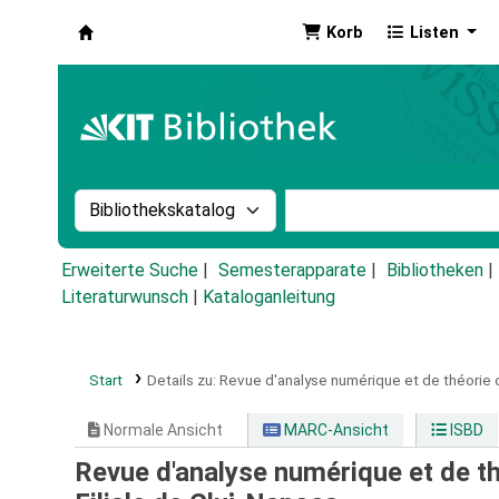
Korb
Listen
Koha
Suche im Katalog nach:
Stichwortsuche im Ka
Erweiterte Suche
Semesterapparate
Bibliotheken
Literaturwunsch
|
Kataloganleitung
Start
Details zu:
Revue d'analyse numérique et de théorie d
Normale Ansicht
MARC-Ansicht
ISBD
Revue d'analyse numérique et de th