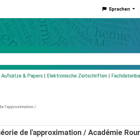
Sprachen
talog
Aufsätze & Papers
|
Elektronische Zeitschriften
|
Fachdatenba
e l'approximation /
éorie de l'approximation /
Académie Rou