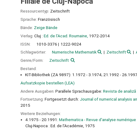
Filiale de Cluj-Napoca
Ressourcentyp:
Zeitschrift
Sprache:
Französisch
Bände:
Zeige Bände
Verlag:
Cluj :
Ed. de l'Acad. Roumaine,
1972-2014
ISSN:
1010-3376
1222-9024
Schlagwörter:
Numerische Mathematik
Zeitschrift
Genre/Form:
Zeitschrift
Bestand:
KIT-Bibliothek (ZA 9897): 1.1972 - 3.1974; 21.1992 - 26.199
Aufsatzkopie bestellen (LEA)
Andere Ausgaben:
Parallele Sprachausgabe:
Revista de analiză 
Fortsetzung:
Fortgesetzt durch:
Journal of numerical analysis a
2015
Weitere Beziehungen:
4.1975 - 20.1991:
Mathematica - Revue d'analyse numérique et
Cluj-Napoca : Ed. de l'Académie, 1975