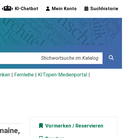
KI-Chatbot
Mein Konto
Suchhistorie
nken
|
Fernleihe
|
KITopen-Medienportal
|
Vormerken
maine,