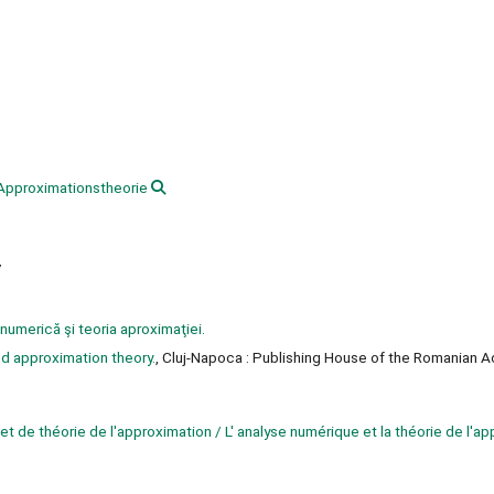
Approximationstheorie
7
numerică şi teoria aproximaţiei.
nd approximation theory.
, Cluj-Napoca : Publishing House of the Romanian 
 de théorie de l'approximation / L' analyse numérique et la théorie de l'ap