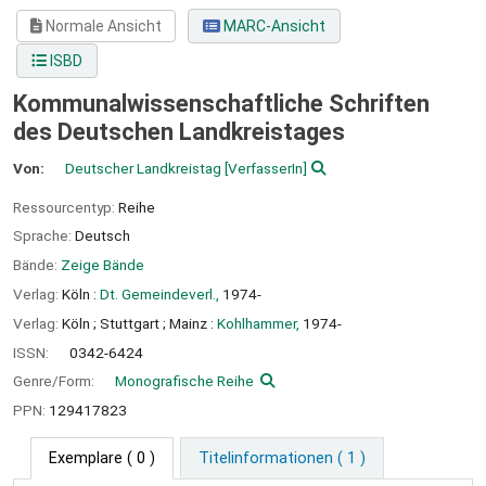
Normale Ansicht
MARC-Ansicht
ISBD
Kommunalwissenschaftliche Schriften
des Deutschen Landkreistages
Von:
Deutscher Landkreistag
[VerfasserIn]
Ressourcentyp:
Reihe
Sprache:
Deutsch
Bände:
Zeige Bände
Verlag:
Köln :
Dt. Gemeindeverl.,
1974-
Verlag:
Köln ;
Stuttgart ;
Mainz :
Kohlhammer,
1974-
ISSN:
0342-6424
Genre/Form:
Monografische Reihe
PPN:
129417823
Exemplare
( 0 )
Titelinformationen ( 1 )