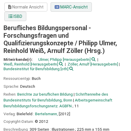
Normale Ansicht
MARC-Ansicht
ISBD
Berufliches Bildungspersonal -
Forschungsfragen und
Qualifizierungskonzepte /
Philipp Ulmer,
Reinhold Weiß, Arnulf Zöller (Hrsg.)
Mitwirkende(r):
Ulmer, Philipp
[HerausgeberIn]
Weiß, Reinhold
[HerausgeberIn]
Zöller, Arnulf
[HerausgeberIn]
Bundesinstitut für Berufsbildung
[oth]
Ressourcentyp:
Buch
Sprache:
Deutsch
Reihen:
Berichte zur beruflichen Bildung
|
Schriftenreihe des
Bundesinstituts für Berufsbildung, Bonn
|
Arbeitsgemeinschaft
Berufsbildungsforschungsnetz. AGBFN
; 11
Verlag:
Bielefeld :
Bertelsmann,
[2012]
Copyright-Datum:
© 2012
Beschreibung:
309 Seiten : Illustrationen ; 225 mm x 155 mm