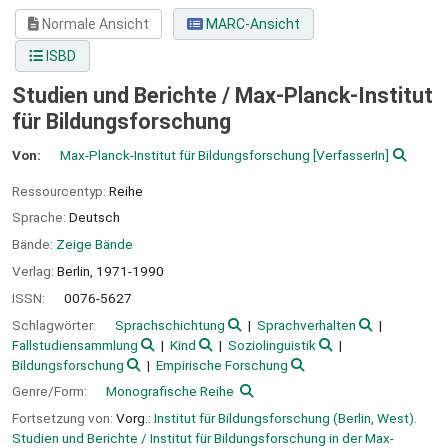
Normale Ansicht
MARC-Ansicht
ISBD
Studien und Berichte / Max-Planck-Institut
für Bildungsforschung
Von:
Max-Planck-Institut für Bildungsforschung
[VerfasserIn]
Ressourcentyp:
Reihe
Sprache:
Deutsch
Bände:
Zeige Bände
Verlag:
Berlin,
1971-1990
ISSN:
0076-5627
Schlagwörter:
Sprachschichtung
Sprachverhalten
Fallstudiensammlung
Kind
Soziolinguistik
Bildungsforschung
Empirische Forschung
Genre/Form:
Monografische Reihe
Fortsetzung von:
Vorg.:
Institut für Bildungsforschung (Berlin, West).
Studien und Berichte / Institut für Bildungsforschung in der Max-