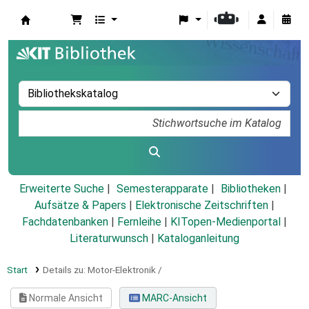
Koha
Erweiterte Suche
Semesterapparate
Bibliotheken
Aufsätze & Papers
|
Elektronische Zeitschriften
|
Fachdatenbanken
|
Fernleihe
|
KITopen-Medienportal
|
Literaturwunsch
|
Kataloganleitung
Start
Details zu:
Motor-Elektronik /
Normale Ansicht
MARC-Ansicht