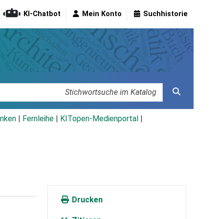
KI-Chatbot
Mein Konto
Suchhistorie
nken
|
Fernleihe
|
KITopen-Medienportal
|
Drucken