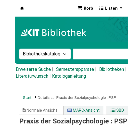
Korb
Listen
Koha
Suche im Katalog nach:
Stichwortsuche im Ka
Erweiterte Suche
Semesterapparate
Bibliotheken
Literaturwunsch
|
Kataloganleitung
Start
Details zu:
Praxis der Sozialpsychologie :
PSP
Normale Ansicht
MARC-Ansicht
ISBD
Praxis der Sozialpsychologie : PSP