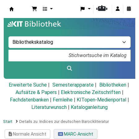
Koha
Erweiterte Suche
Semesterapparate
Bibliotheken
Aufsätze & Papers
|
Elektronische Zeitschriften
|
Fachdatenbanken
|
Fernleihe
|
KITopen-Medienportal
|
Literaturwunsch
|
Kataloganleitung
Start
Details zu:
Indices zur deutschen Barockliteratur
Normale Ansicht
MARC-Ansicht