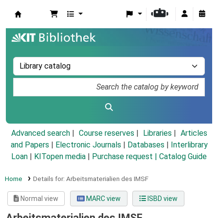
Koha online
Advanced search
Course reserves
Libraries
Articles
and Papers
|
Electronic Journals
|
Databases
|
Interlibrary
Loan
|
KITopen media
|
Purchase request |
Catalog Guide
Home
Details for:
Arbeitsmaterialien des IMSF
Normal view
MARC view
ISBD view
Arbeitsmaterialien des IMSF