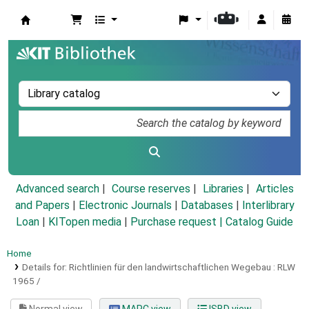
Koha online
Advanced search
Course reserves
Libraries
Articles
and Papers
|
Electronic Journals
|
Databases
|
Interlibrary
Loan
|
KITopen media
|
Purchase request |
Catalog Guide
Home
Details for:
Richtlinien für den landwirtschaftlichen Wegebau :
RLW
1965 /