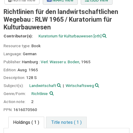
Normal view
MARC view
ISBD view
Richtlinien für den landwirtschaftlichen
Wegebau : RLW 1965 /
Kuratorium für
Kulturbauwesen
Contributor(s):
Kuratorium für Kulturbauwesen
[oth]
Resource type:
Book
Language:
German
Publisher:
Hamburg :
Verl. Wasser u. Boden,
1965
Edition:
Ausg. 1965
Description:
128 S
Subject(s):
Landwirtschaft
Wirtschaftsweg
Genre/Form:
Richtlinie
Action note:
2
PPN:
1616070560
Holdings
( 1 )
Title notes ( 1 )