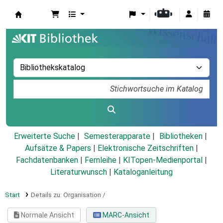
Koha
Erweiterte Suche
Semesterapparate
Bibliotheken
Aufsätze & Papers
|
Elektronische Zeitschriften
|
Fachdatenbanken
|
Fernleihe
|
KITopen-Medienportal
|
Literaturwunsch
|
Kataloganleitung
Start
Details zu:
Organisation /
Normale Ansicht
MARC-Ansicht