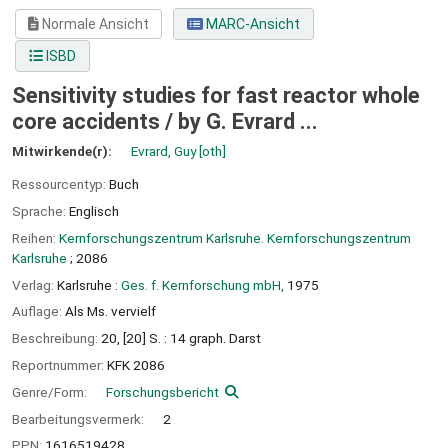
Normale Ansicht
MARC-Ansicht
ISBD
Sensitivity studies for fast reactor whole
core accidents /
by G. Evrard ...
Mitwirkende(r):
Evrard, Guy
[oth]
Ressourcentyp:
Buch
Sprache:
Englisch
Reihen:
Kernforschungszentrum Karlsruhe. Kernforschungszentrum
Karlsruhe
; 2086
Verlag:
Karlsruhe :
Ges. f. Kernforschung mbH,
1975
Auflage:
Als Ms. vervielf
Beschreibung:
20, [20] S. : 14 graph. Darst
Reportnummer:
KFK 2086
Genre/Form:
Forschungsbericht
Bearbeitungsvermerk:
2
PPN:
1616519428