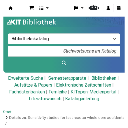
Koha
Erweiterte Suche
Semesterapparate
Bibliotheken
Aufsätze & Papers
|
Elektronische Zeitschriften
|
Fachdatenbanken
|
Fernleihe
|
KITopen-Medienportal
|
Literaturwunsch
|
Kataloganleitung
Start
Details zu:
Sensitivity studies for fast reactor whole core accidents
/