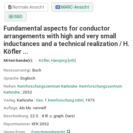
Normale Ansicht
MARC-Ansicht
ISBD
Fundamental aspects for conductor
arrangements with high and very small
inductances and a technical realization /
H.
Köfler ...
Mitwirkende(r):
Köfler, Hansjörg
[oth]
Ressourcentyp:
Buch
Sprache:
Englisch
Reihen:
Kernforschungszentrum Karlsruhe. Kernforschungszentrum
Karlsruhe
; 2052
Verlag:
Karlsruhe :
Ges. f. Kernforschung mbH,
1975
Auflage:
Als Ms. vervielf
Beschreibung:
22 S. : 8 Ill. u. graph. Darst
Reportnummer:
KFK 2052
Genre/Form:
Forschungsbericht