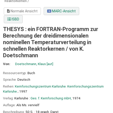
Reaktorkernen /
Normale Ansicht
MARC-Ansicht
ISBD
THESYS : ein FORTRAN-Programm zur
Berechnung der dreidimensionalen
nominellen Temperaturverteilung in
schnellen Reaktorkernen /
von K.
Doetschmann
Von:
Doetschmann, Klaus
[aut]
Ressourcentyp:
Buch
Sprache:
Deutsch
Reihen:
Kernforschungszentrum Karlsruhe. Kernforschungszentrum
Karlsruhe
; 1997
Verlag:
Karlsruhe :
Ges. f. Kernforschung mbH,
1974
Auflage:
Als Ms. vervielf
Beschreibung:
50 S. : 18 graph. Darst