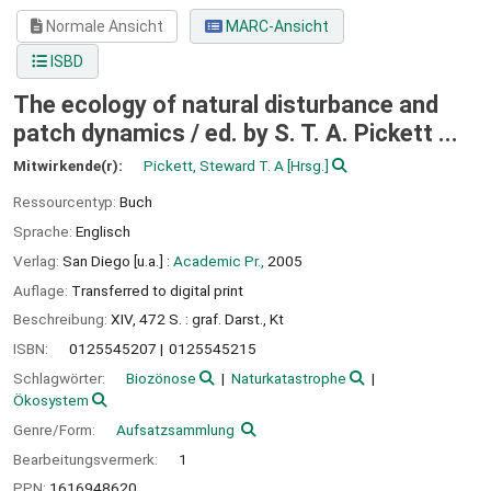
Normale Ansicht
MARC-Ansicht
ISBD
The ecology of natural disturbance and
patch dynamics /
ed. by S. T. A. Pickett ...
Mitwirkende(r):
Pickett, Steward T. A
[Hrsg.]
Ressourcentyp:
Buch
Sprache:
Englisch
Verlag:
San Diego [u.a.] :
Academic Pr.,
2005
Auflage:
Transferred to digital print
Beschreibung:
XIV, 472 S. : graf. Darst., Kt
ISBN:
0125545207
0125545215
Schlagwörter:
Biozönose
Naturkatastrophe
Ökosystem
Genre/Form:
Aufsatzsammlung
Bearbeitungsvermerk:
1
PPN:
1616948620