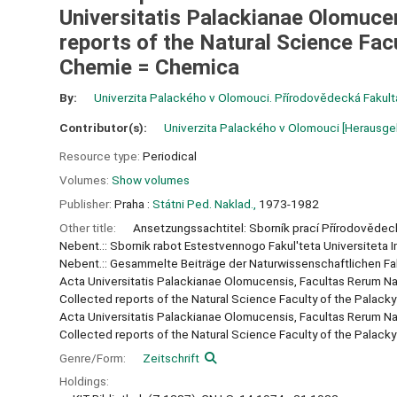
Universitatis Palackianae Olomuce
reports of the Natural Science Fac
Chemie = Chemica
By:
Univerzita Palackého v Olomouci. Přírodovědecká Fakult
Contributor(s):
Univerzita Palackého v Olomouci
[Herausge
Resource type:
Periodical
Volumes:
Show volumes
Publisher:
Praha :
Státni Ped. Naklad.,
1973-1982
Other title:
Ansetzungssachtitel: Sborník prací Přírodovědec
Nebent.:: Sbornik rabot Estestvennogo Fakul'teta Universiteta
Nebent.:: Gesammelte Beiträge der Naturwissenschaftlichen Fak
Acta Universitatis Palackianae Olomucensis, Facultas Rerum Na
Collected reports of the Natural Science Faculty of the Palacky
Acta Universitatis Palackianae Olomucensis, Facultas Rerum Na
Collected reports of the Natural Science Faculty of the Palacky
Genre/Form:
Zeitschrift
Holdings: