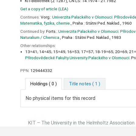
KIT-Bibliothek (Z 1287), CN LS: 14.1974 - 21.1982
Get a copy of article (LEA)
Continues:
Vorg.:
Univerzita Palackého v Olomouci. Přírodověde
Matematika, fyzika, chemie.
, Praha : Státni Ped. Naklad., 1960
Continued by:
Forts.:
Univerzita Palackého v Olomouci. Přírodov
Naturalium / Chemica.
, Praha : Státni Ped. Naklad., 1983
Other relationships:
13=41; 14=45; 15=49; 16=53; 17=57; 18-19=65; 20=69; 21
Přírodovědecké Fakulty University Palackého v Olomouci.
Pra
PPN:
129444332
Holdings
( 0 )
Title notes ( 1 )
No physical items for this record
KIT – The University in the Helmholtz Association