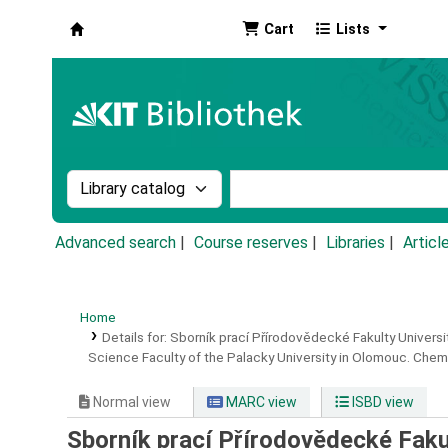
Cart
Lists
Koha online
Search the catalog by:
Search the catalog by k
Advanced search
Course reserves
Libraries
Articl
Home
Details for:
Sborník prací Přírodovědecké Fakulty Univers
Science Faculty of the Palacky University in Olomouc.
Chem
Normal view
MARC view
ISBD view
Sborník prací Přírodovědecké Faku