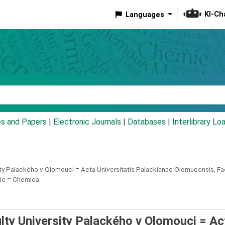
KI-Ch
Languages
eyword
es and Papers
|
Electronic Journals
|
Databases
|
Interlibrary Lo
ity Palackého v Olomouci =
Acta Universitatis Palackianae Olomucensis, Fac
ie = Chemica
lty University Palackého v Olomouci = Ac