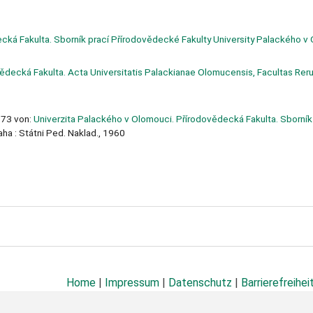
cká Fakulta. Sborník prací Přírodovědecké Fakulty University Palackého v
ědecká Fakulta. Acta Universitatis Palackianae Olomucensis, Facultas Rer
=73 von:
Univerzita Palackého v Olomouci. Přírodovědecká Fakulta. Sborník
ha : Státni Ped. Naklad., 1960
Home
|
Impressum
|
Datenschutz
|
Barrierefreihei