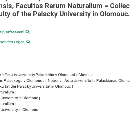
nsis, Facultas Rerum Naturalium = Colle
ulty of the Palacky University in Olomouc.
a
[VerfasserIn]
bendes Organ]
ké Fakulty University Palackého v Olomouci / Chemie
 Im. Palackogo v Olomouce
Nebent.:: Acta Universitatis Palackianae Olom
ultät der Palacky Universität in Olomouc
turalium
 University in Olomouc
turalium
 University in Olomouc