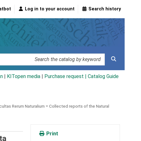
atbot
Log in to your account
Search history
an
|
KITopen media
|
Purchase request |
Catalog Guide
ultas Rerum Naturalium = Collected reports of the Natural
Print
ta