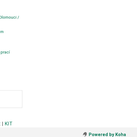
 Olomouci /
um
 prací
t
|
KIT
Powered by Koha