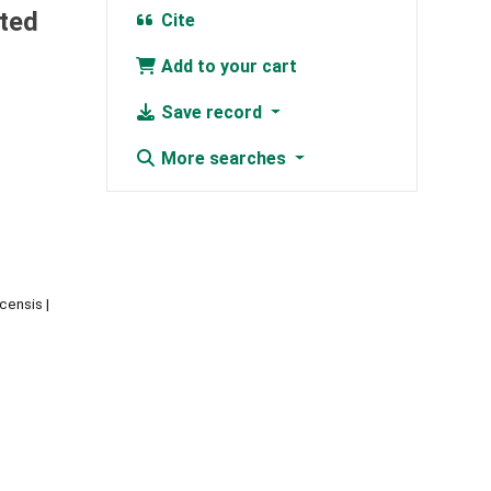
cted
Cite
Add to your cart
Save record
More searches
ucensis