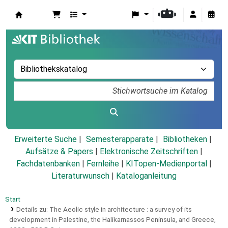
Koha
Erweiterte Suche
Semesterapparate
Bibliotheken
Aufsätze & Papers
|
Elektronische Zeitschriften
|
Fachdatenbanken
|
Fernleihe
|
KITopen-Medienportal
|
Literaturwunsch
|
Kataloganleitung
Start
Details zu:
The Aeolic style in architecture :
a survey of its
development in Palestine, the Halikarnassos Peninsula, and Greece,