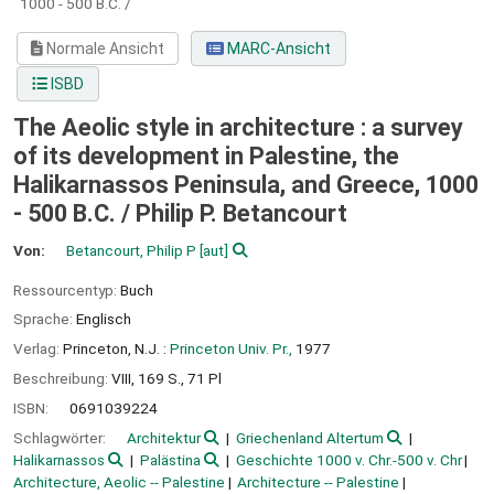
1000 - 500 B.C. /
Normale Ansicht
MARC-Ansicht
ISBD
The Aeolic style in architecture : a survey
of its development in Palestine, the
Halikarnassos Peninsula, and Greece, 1000
- 500 B.C. /
Philip P. Betancourt
Von:
Betancourt, Philip P
[aut]
Ressourcentyp:
Buch
Sprache:
Englisch
Verlag:
Princeton, N.J. :
Princeton Univ. Pr.,
1977
Beschreibung:
VIII, 169 S., 71 Pl
ISBN:
0691039224
Schlagwörter:
Architektur
Griechenland Altertum
Halikarnassos
Palästina
Geschichte 1000 v. Chr.-500 v. Chr
Architecture, Aeolic -- Palestine
Architecture -- Palestine