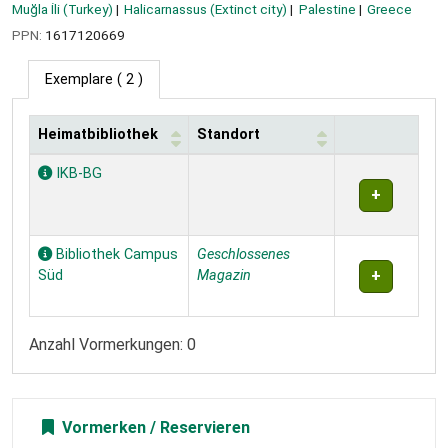
Muğla İli (Turkey)
Halicarnassus (Extinct city)
Palestine
Greece
PPN:
1617120669
Exemplare
( 2 )
Heimatbibliothek
Standort
Exemplare
IKB-BG
Bibliothek Campus
Geschlossenes
Süd
Magazin
Anzahl Vormerkungen: 0
Vormerken