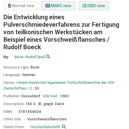
Normal view
MARC view
ISBD view
Die Entwicklung eines
Pulverschmiedeverfahrens zur Fertigung
von teilkonischen Werkstücken am
Beispiel eines Vorschweißflansches /
Rudolf Boeck
By:
Böck, Rudolf
[aut]
Resource type:
Book
Language:
German
Series:
Verein Deutscher Ingenieure. Fortschrittberichte der VDI-
Zeitschriften / 2
; 55
Publisher:
Düsseldorf :
VDI-Verl.,
1983
Description:
165 S : Ill., graph. Darst
ISBN:
3181454024
Other title:
Vorschweissflansches
Genre/Form:
Hochschulschrift