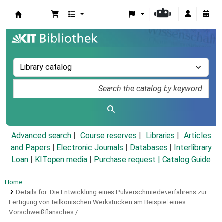
Koha online
Advanced search
Course reserves
Libraries
Articles
and Papers
|
Electronic Journals
|
Databases
|
Interlibrary
Loan
|
KITopen media
|
Purchase request |
Catalog Guide
Home
Details for:
Die Entwicklung eines Pulverschmiedeverfahrens zur
Fertigung von teilkonischen Werkstücken am Beispiel eines
Vorschweißflansches /