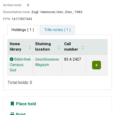
Action note:
3
Dissertation note:
Zugl.: Hannover, Univ., Diss., 1983
PPN:
1617307343
Holdings
( 1 )
Title notes ( 1 )
Home
Shelving
Call
library
location
number
Holdings
Bibliothek
Geschlossenes
83 A 2427
Campus
Magazin
Süd
Total holds: 0
Place hold
Print