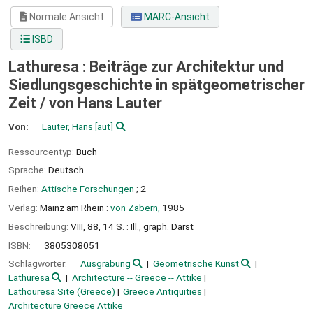
Normale Ansicht
MARC-Ansicht
ISBD
Lathuresa : Beiträge zur Architektur und
Siedlungsgeschichte in spätgeometrischer
Zeit /
von Hans Lauter
Von:
Lauter, Hans
[aut]
Ressourcentyp:
Buch
Sprache:
Deutsch
Reihen:
Attische Forschungen
; 2
Verlag:
Mainz am Rhein :
von Zabern,
1985
Beschreibung:
VIII, 88, 14 S. : Ill., graph. Darst
ISBN:
3805308051
Schlagwörter:
Ausgrabung
Geometrische Kunst
Lathuresa
Architecture -- Greece -- Attikē
Lathouresa Site (Greece)
Greece Antiquities
Architecture Greece Attikē