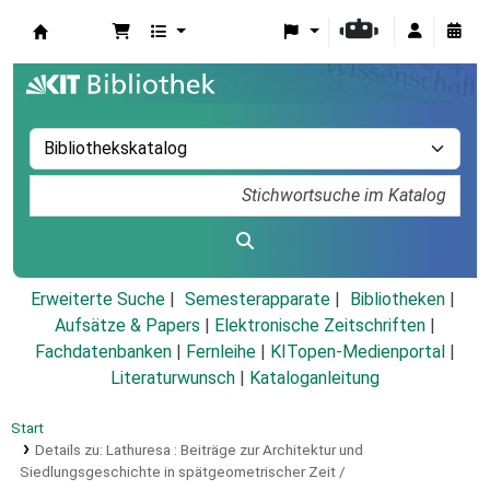
Koha
Erweiterte Suche
Semesterapparate
Bibliotheken
Aufsätze & Papers
|
Elektronische Zeitschriften
|
Fachdatenbanken
|
Fernleihe
|
KITopen-Medienportal
|
Literaturwunsch
|
Kataloganleitung
Start
Details zu:
Lathuresa :
Beiträge zur Architektur und
Siedlungsgeschichte in spätgeometrischer Zeit /